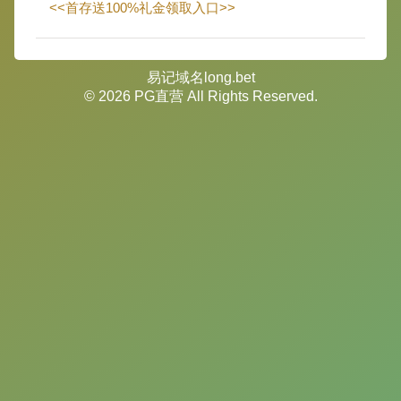
<<首存送100%礼金领取入口>>
易记域名long.bet
© 2026 PG直营 All Rights Reserved.